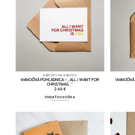
DARČEKY NA VIANOCE
VIANOČNÁ POHĽADNICA – ,,ALL I WANT FOR
VIANOČNÁ 
CHRISTMAS…”
2.49
€
PRIDAŤ DO KOŠÍKA