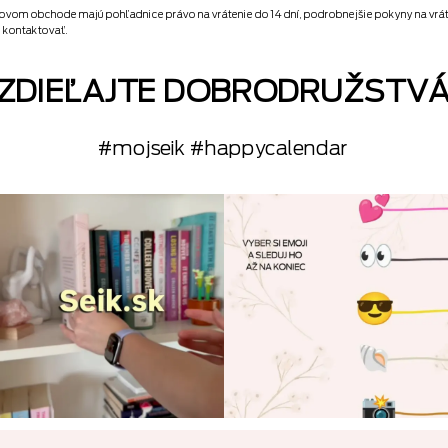
tovom obchode majú pohľadnice právo na vrátenie do 14 dní, podrobnejšie pokyny na vrá
e kontaktovať.
ZDIEĽAJTE DOBRODRUŽSTV
#mojseik #happycalendar