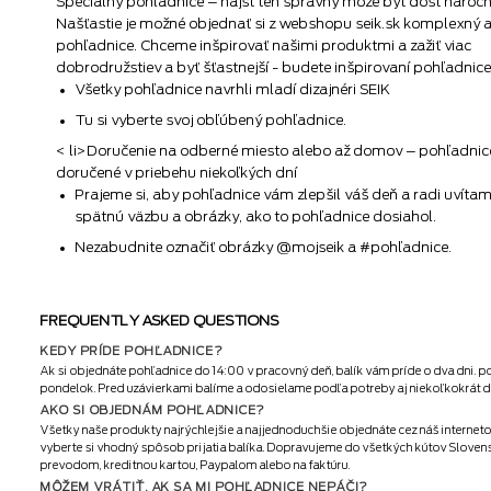
Špeciálny pohľadnice – nájsť ten správny môže byť dosť náročn
Našťastie je možné objednať si z webshopu seik.sk komplexný a
pohľadnice. Chceme inšpirovať našimi produktmi a zažiť viac
dobrodružstiev a byť šťastnejší - budete inšpirovaní pohľadnice
Všetky pohľadnice navrhli mladí dizajnéri SEIK
Tu si vyberte svoj obľúbený pohľadnice.
< li>Doručenie na odberné miesto alebo až domov – pohľadni
doručené v priebehu niekoľkých dní
Prajeme si, aby pohľadnice vám zlepšil váš deň a radi uvíta
spätnú väzbu a obrázky, ako to pohľadnice dosiahol.
Nezabudnite označiť obrázky @mojseik a #pohľadnice.
FREQUENTLY ASKED QUESTIONS
KEDY PRÍDE POHĽADNICE?
Ak si objednáte pohľadnice do 14:00 v pracovný deň, balík vám príde o dva dni. 
pondelok. Pred uzávierkami balíme a odosielame podľa potreby aj niekoľkokrát denn
AKO SI OBJEDNÁM POHĽADNICE?
Všetky naše produkty najrýchlejšie a najjednoduchšie objednáte cez náš interneto
vyberte si vhodný spôsob prijatia balíka. Dopravujeme do všetkých kútov Slove
prevodom, kreditnou kartou, Paypalom alebo na faktúru.
MÔŽEM VRÁTIŤ, AK SA MI POHĽADNICE NEPÁČI?