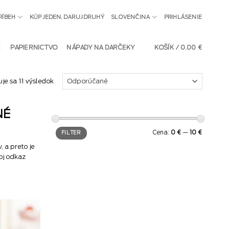
RÍBEH
KÚP JEDEN, DARUJ DRUHÝ
SLOVENČINA
PRIHLÁSENIE
E
PAPIERNICTVO
NÁPADY NA DARČEKY
KOŠÍK /
0.00
€
je sa 11 výsledok
NÉ
Minimálna
Maximálna
Cena:
0 €
—
10 €
FILTER
cena
cena
, a preto je
oj odkaz