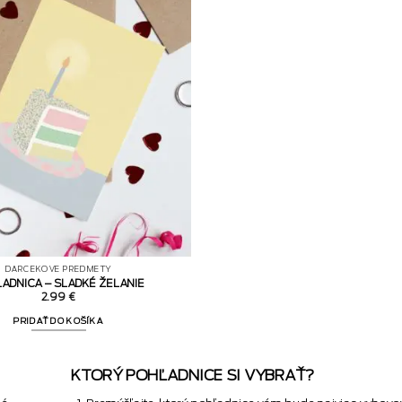
DARČEKOVÉ PREDMETY
ADNICA – SLADKÉ ŽELANIE
2.99
€
PRIDAŤ DO KOŠÍKA
KTORÝ POHĽADNICE SI VYBRAŤ?