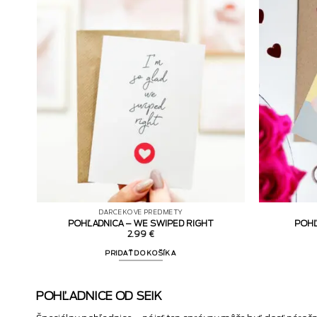
DARČEKOVÉ PREDMETY
POHĽADNICA – WE SWIPED RIGHT
POHĽ
2.99
€
PRIDAŤ DO KOŠÍKA
POHĽADNICE OD SEIK