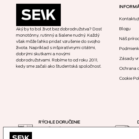
INFORMÁ
Kontaktuj
Blogu
Aký by to bol život bez dobrodružstva? Dosť
monotónny, rutinný a šialene nudný. Každý
Náš príro
však môže ľahko pridať vzrušenie do svojho
života. Napríklad s inšpiratívnymi citátmi,
Podmienky
dobrými skutkami a novými
Zásady vr
dobrodružstvami. Robíme to od roku 2011,
kedy sme začali ako študentská spoločnosť.
Ochrana 
Cookie Po
RÝCHLE DORUČENIE
na odberné miesto