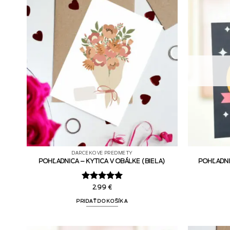
DARČEKOVÉ PREDMETY
POHĽADNICA – KYTICA V OBÁLKE (BIELA)
POHĽADNI
Hodnotenie
2.99
€
5
z 5
PRIDAŤ DO KOŠÍKA