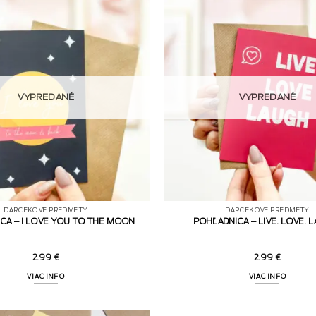
VYPREDANÉ
VYPREDANÉ
DARČEKOVÉ PREDMETY
DARČEKOVÉ PREDMETY
CA – I LOVE YOU TO THE MOON
POHĽADNICA – LIVE. LOVE. 
2.99
€
2.99
€
VIAC INFO
VIAC INFO