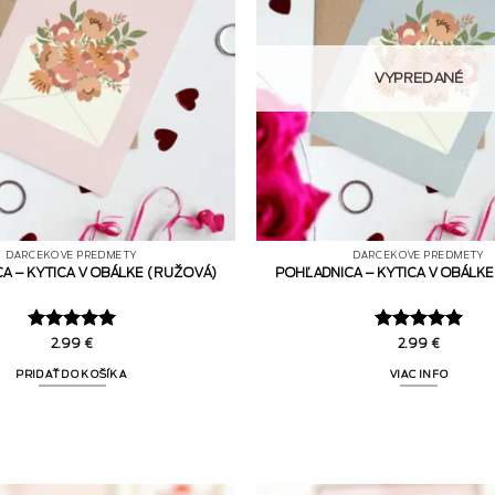
VYPREDANÉ
DARČEKOVÉ PREDMETY
DARČEKOVÉ PREDMETY
A – KYTICA V OBÁLKE (RUŽOVÁ)
POHĽADNICA – KYTICA V OBÁLK
Hodnotenie
Hodnotenie
2.99
€
2.99
€
5
z 5
5
z 5
PRIDAŤ DO KOŠÍKA
VIAC INFO