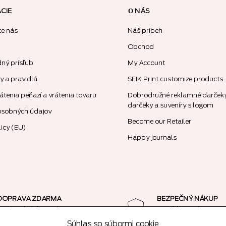
CIE
О NÁS
te nás
Náš príbeh
Obchod
dný prísľub
My Account
 a pravidlá
SEIK Print customize products
átenia peňazí a vrátenia tovaru
Dobrodružné reklamné darčeky
darčeky a suveníry s logom
osobných údajov
Become our Retailer
licy (EU)
Happy journals
DOPRAVA ZDARMA
BEZPEČNÝ NÁKUP
pri objednávke nad 50€
SSL šifrované spojeni
Súhlas so súbormi cookie