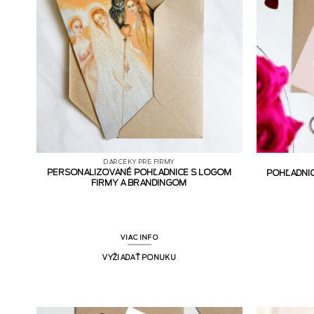
DARČEKY PRE FIRMY
PERSONALIZOVANÉ POHĽADNICE S LOGOM
POHĽADNIC
FIRMY A BRANDINGOM
VIAC INFO
VYŽIADAŤ PONUKU