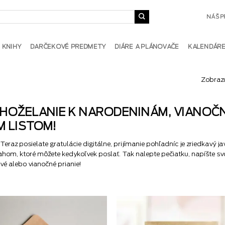
NÁŠ P
KNIHY
DARČEKOVÉ PREDMETY
DIÁRE A PLÁNOVAČE
KALENDÁR
Zobrazu
AHOŽELANIE K NARODENINÁM, VIANOČ
M LISTOM!
az posielate gratulácie digitálne, prijímanie pohľadníc je zriedkavý jav
hom, ktoré môžete kedykoľvek poslať. Tak nalepte pečiatku, napíšte sv
vé alebo vianočné prianie!