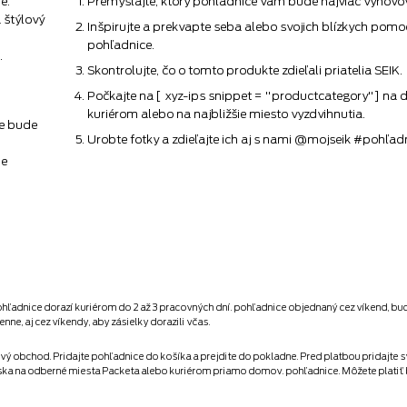
é.
Premýšľajte, ktorý pohľadnice vám bude najviac vyhovo
 štýlový
Inšpirujte a prekvapte seba alebo svojich blízkych pom
pohľadnice.
.
Skontrolujte, čo o tomto produkte zdieľali priatelia SEIK.
Počkajte na [ xyz-ips snippet = "productcategory"] na 
kuriérom alebo na najbližšie miesto vyzdvihnutia.
ce bude
Urobte fotky a zdieľajte ich aj s nami @mojseik #pohľad
me
pohľadnice dorazí kuriérom do 2 až 3 pracovných dní. pohľadnice objednaný cez víkend, b
e, aj cez víkendy, aby zásielky dorazili včas.
vý obchod. Pridajte pohľadnice do košíka a prejdite do pokladne. Pred platbou pridajte s
nska na odberné miesta Packeta alebo kuriérom priamo domov. pohľadnice. Môžete plati