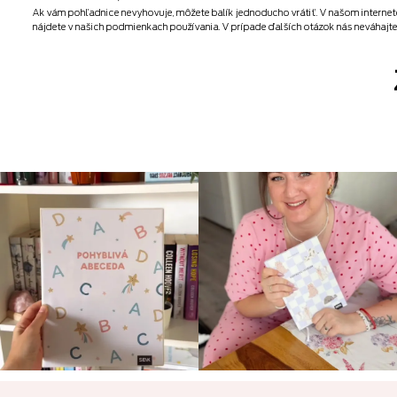
Ak vám pohľadnice nevyhovuje, môžete balík jednoducho vrátiť. V našom interne
nájdete v našich podmienkach používania. V prípade ďalších otázok nás neváhajt