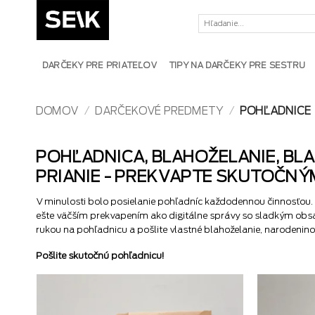
Skip
Hľadať:
to
content
DARČEKY PRE PRIATEĽOV
TIPY NA DARČEKY PRE SESTRU
DOMOV
/
DARČEKOVÉ PREDMETY
/
POHĽADNICE
POHĽADNICA, BLAHOŽELANIE, BL
PRIANIE - PREKVAPTE SKUTOČNÝ
V minulosti bolo posielanie pohľadníc každodennou činnosťou. Ter
ešte väčším prekvapením ako digitálne správy so sladkým obsa
rukou na pohľadnicu a pošlite vlastné blahoželanie, narodenino
Pošlite skutočnú pohľadnicu!