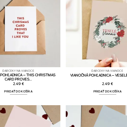
DARČEKY NA VIANOCE
DARČEKY NA VIANOCE
POHĽADNICA – THIS CHRISTMAS
VIANOČNÁ POHĽADNICA – VESEL
CARD PROVES…
2.49
€
2.49
€
PRIDAŤ DO KOŠÍKA
PRIDAŤ DO KOŠÍKA