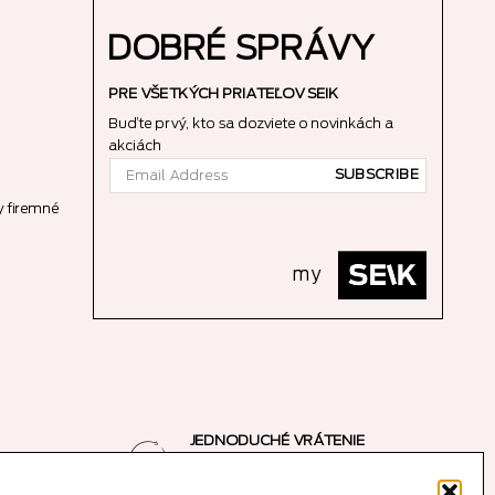
DOBRÉ SPRÁVY
PRE VŠETKÝCH PRIATEĽOV SEIK
Buďte prvý, kto sa dozviete o novinkách a
akciách
SUBSCRIBE
 firemné
my
JEDNODUCHÉ VRÁTENIE
e
14-dňová garancia vrátenia peňazí