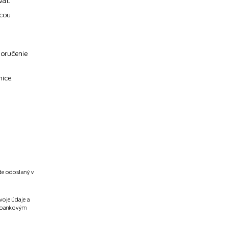
vať.
ocou
doručenie
nice.
ude odoslaný v
voje údaje a
ť bankovým