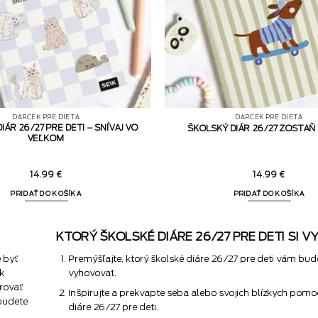
DARČEK PRE DIEŤA
DARČEK PRE DIEŤA
IÁR 26/27 PRE DETI – SNÍVAJ VO
ŠKOLSKÝ DIÁR 26/27 ZOSTAŇ
VEĽKOM
14.99
€
14.99
€
PRIDAŤ DO KOŠÍKA
PRIDAŤ DO KOŠÍKA
KTORÝ ŠKOLSKÉ DIÁRE 26/27 PRE DETI SI 
e byť
Premýšľajte, ktorý školské diáre 26/27 pre deti vám bud
sk
vyhovovať.
irovať
Inšpirujte a prekvapte seba alebo svojich blízkych pom
 budete
diáre 26/27 pre deti.