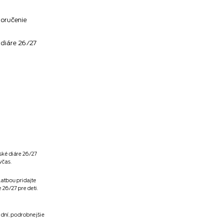
doručenie
 diáre 26/27
lské diáre 26/27
včas.
latbou pridajte
26/27 pre deti.
 dní, podrobnejšie