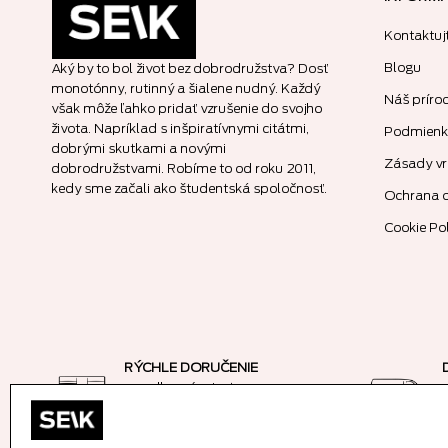
Kontaktuj
Blogu
Aký by to bol život bez dobrodružstva? Dosť
monotónny, rutinný a šialene nudný. Každý
Náš príro
však môže ľahko pridať vzrušenie do svojho
života. Napríklad s inšpiratívnymi citátmi,
Podmienky
dobrými skutkami a novými
Zásady vr
dobrodružstvami. Robíme to od roku 2011,
kedy sme začali ako študentská spoločnosť.
Ochrana 
Cookie Po
RÝCHLE DORUČENIE
na odberné miesto