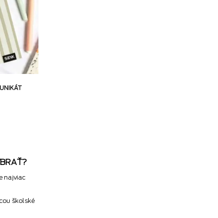
 UNIKÁT
VYBRAŤ?
e najviac
ocou školské