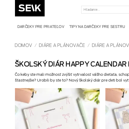
Skip
Hľadať:
to
content
DARČEKY PRE PRIATEĽOV
TIPY NA DARČEKY PRE SESTRU
DOMOV
/
DIÁRE A PLÁNOVAČE
/
DIÁRE A PLÁNO
ŠKOLSKÝ DIÁR HAPPY CALENDAR 
Čo keby ste mali možnosť zvýšiť vytrvalosť vášho dieťaťa, sch
šťastnejšie? Urobili by ste to? Nový školský diár pre deti bol v