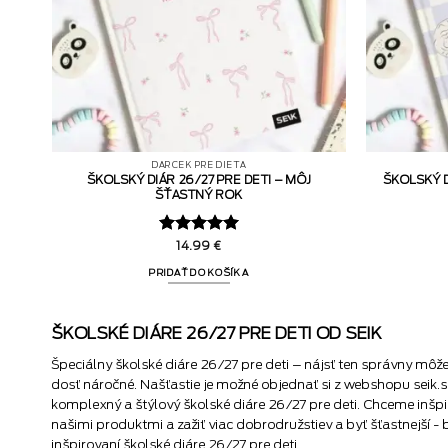
DARČEK PRE DIEŤA
ŠKOLSKÝ DIÁR 26/27 PRE DETI – MÔJ
ŠKOLSKÝ D
ŠŤASTNÝ ROK
Hodnotenie
14.99
€
5
z 5
PRIDAŤ DO KOŠÍKA
ŠKOLSKÉ DIÁRE 26/27 PRE DETI OD SEIK
Špeciálny školské diáre 26/27 pre deti – nájsť ten správny môž
dosť náročné. Našťastie je možné objednať si z webshopu seik.
komplexný a štýlový školské diáre 26/27 pre deti. Chceme inšp
našimi produktmi a zažiť viac dobrodružstiev a byť šťastnejší -
inšpirovaní školské diáre 26/27 pre deti.