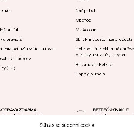
te nás
Náš príbeh
Obchod
dný prísľub
My Account
 a pravidlá
SEIK Print customize products
átenia peňazí a vrátenia tovaru
Dobrodružné reklamné darčeky
darčeky a suveníry s logom
osobných údajov
Become our Retailer
licy (EU)
Happy journals
DOPRAVA ZDARMA
BEZPEČNÝ NÁKUP
pri objednávke nad 50€
SSL šifrované spojeni
Súhlas so súbormi cookie