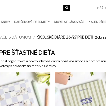
NÁŠ P
KNIHY
DARČEKOVÉ PREDMETY
DIÁRE A PLÁNOVAČE
KALENDÁR
VAČE S DÁTUMOM
/
ŠKOLSKÉ DIÁRE 26/27 PRE DETI
Zobraz
PRE ŠŤASTNÉ DIEŤA
opnosť organizovať a povzbudzovať v ňom pozitívne emócie a pomôcť mu c
ytvorený s ohľadom na matky a učiteľov.