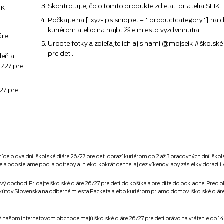
Skontrolujte, čo o tomto produkte zdieľali priatelia SEIK.
IK
Počkajte na [ xyz-ips snippet = "productcategory"] na 
kuriérom alebo na najbližšie miesto vyzdvihnutia.
áre
Urobte fotky a zdieľajte ich aj s nami @mojseik #školské
pre deti.
deň a
6/27 pre
27 pre
íde o dva dni. školské diáre 26/27 pre deti dorazí kuriérom do 2 až 3 pracovných dní. ško
 a odosielame podľa potreby aj niekoľkokrát denne, aj cez víkendy, aby zásielky dorazili 
ý obchod. Pridajte školské diáre 26/27 pre deti do košíka a prejdite do pokladne. Pred p
h kútov Slovenska na odberné miesta Packeta alebo kuriérom priamo domov. školské diáre 
?
 V našom internetovom obchode majú školské diáre 26/27 pre deti právo na vrátenie do 14