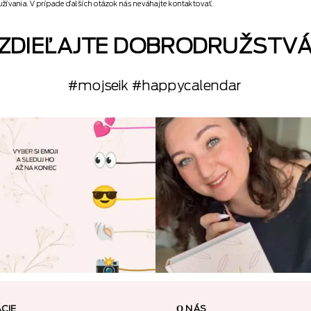
žívania. V prípade ďalších otázok nás neváhajte kontaktovať.
ZDIEĽAJTE DOBRODRUŽSTV
#mojseik #happycalendar
CIE
О NÁS