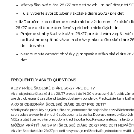
Všetky školské diáre 26/27 pre deti navrhli mladí dizajnéri SE
Tu si vyberte svoj obľúbený školské diáre 26/27 pre deti.
< li>Doručenie na odberné miesto alebo až domov – školské di
26/27 pre deti bude doručené v priebehu niekoľkých dní
Prajeme si, aby školské diáre 26/27 pre deti vám zlepšil váš 
radi uvítame spätnú väzbu a obrázky, ako to školské diáre 2
deti dosiahol.
Nezabudnite označiť obrázky @mojseik a #školské diáre 26/
deti.
FREQUENTLY ASKED QUESTIONS
KEDY PRÍDE ŠKOLSKÉ DIÁRE 26/27 PRE DETI?
Ak si objednáte školské diáre 26/27 pre deti do 14:00 v pracovný deň, balík vám pr
pre deti objednaný cez víkend, bude odoslaný v pondelok. Pred uzávierkami balíme
AKO SI OBJEDNÁM ŠKOLSKÉ DIÁRE 26/27 PRE DETI?
Všetky naše produkty najrýchlejšie a najjednoduchšie objednáte cez náš internetov
svoje údaje a vyberte si vhodný spôsob prijatia balíka. Dopravujeme do všetkýc
Môžete platiť bankovým prevodom, kreditnou kartou, Paypalom alebo na faktúru.
MÔŽEM VRÁTIŤ, AK SA MI ŠKOLSKÉ DIÁRE 26/27 PRE DETI NEPÁČI
Ak vám školské diáre 26/27 pre deti nevyhovuje, môžete balík jednoducho vrátiť.