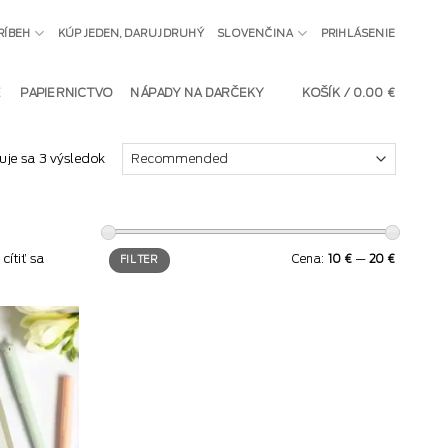
RÍBEH
KÚP JEDEN, DARUJ DRUHÝ
SLOVENČINA
PRIHLÁSENIE
E
PAPIERNICTVO
NÁPADY NA DARČEKY
KOŠÍK /
0.00
€
uje sa 3 výsledok
Minimálna
Maximálna
ítiť sa
Cena:
10 €
—
20 €
FILTER
cena
cena