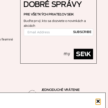
DOBRÉ SPRÁVY
PRE VŠETKÝCH PRIATEĽOV SEIK
Buďte prvý, kto sa dozviete o novinkách a
akciách
SUBSCRIBE
 firemné
my
JEDNODUCHÉ VRÁTENIE
e
14-dňová garancia vrátenia peňazí