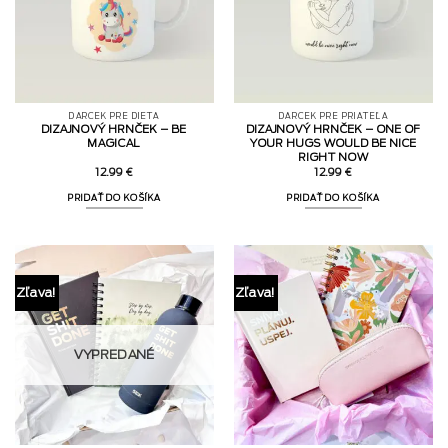
DARČEK PRE DIEŤA
DARČEK PRE PRIATEĽA
DIZAJNOVÝ HRNČEK – BE
DIZAJNOVÝ HRNČEK – ONE OF
MAGICAL
YOUR HUGS WOULD BE NICE
RIGHT NOW
12.99
€
12.99
€
PRIDAŤ DO KOŠÍKA
PRIDAŤ DO KOŠÍKA
Zľava!
Zľava!
VYPREDANÉ