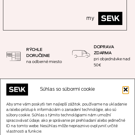
my
DOPRAVA
RÝCHLE
ZDARMA
DORUČENIE
pri objednávke nad
na odberné miesto
50€
JEDNODUCHÉ
BEZPEČNÝ NÁKUP
Súhlas so súbormi cookie
VRÁTENIE
SSL šifrované
14-dňová garancia
spojenie
vrátenia peňazí
Aby sme vám poskytli ten najlepší zážitok, používame na ukladanie
a/alebo prístup k informáciám o zariadení technológie, ako sú
súbory cookie. Súhlas s týmito technológiami nám umožní
spracovávať údaje, ako je správanie pri prehliadaní alebo jedinečné
ID na tomto webe. Nesúhlas môže nepriaznivo ovplyvniť určité
vlastnosti a funkcie.