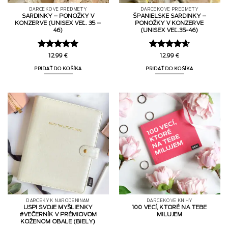
DARČEKOVÉ PREDMETY
DARČEKOVÉ PREDMETY
SARDINKY – PONOŽKY V
ŠPANIELSKE SARDINKY –
KONZERVE (UNISEX VEĽ. 35 –
PONOŽKY V KONZERVE
46)
(UNISEX VEĽ.35-46)
Hodnotenie
Hodnotenie
12.99
€
12.99
€
5
z 5
4.6
z 5
PRIDAŤ DO KOŠÍKA
PRIDAŤ DO KOŠÍKA
DARČEKY K NARODENINÁM
DARČEKOVÉ KNIHY
USPI SVOJE MYŠLIENKY
100 VECÍ, KTORÉ NA TEBE
#VEČERNÍK V PRÉMIOVOM
MILUJEM
KOŽENOM OBALE (BIELY)