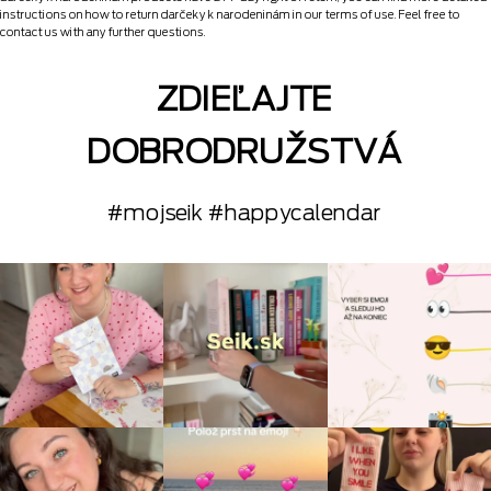
instructions on how to return darčeky k narodeninám in our terms of use. Feel free to
contact us with any further questions.
ZDIEĽAJTE
DOBRODRUŽSTVÁ
#mojseik #happycalendar