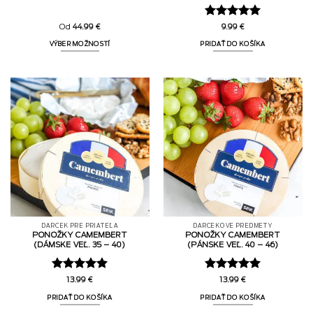
Hodnotenie
Od
44.99
€
9.99
€
5
z 5
VÝBER MOŽNOSTÍ
PRIDAŤ DO KOŠÍKA
DARČEK PRE PRIATEĽA
DARČEKOVÉ PREDMETY
PONOŽKY CAMEMBERT
PONOŽKY CAMEMBERT
(DÁMSKE VEĽ. 35 – 40)
(PÁNSKE VEĽ. 40 – 46)
Hodnotenie
Hodnotenie
13.99
€
13.99
€
5
z 5
5
z 5
PRIDAŤ DO KOŠÍKA
PRIDAŤ DO KOŠÍKA