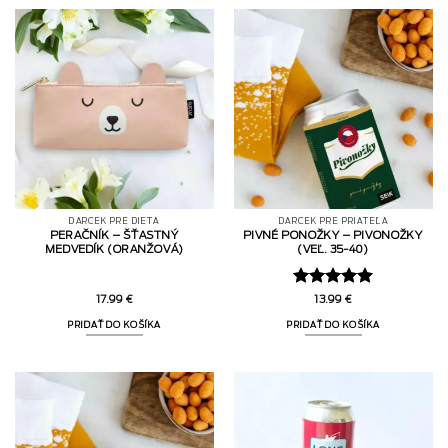
DARČEK PRE DIEŤA
DARČEK PRE PRIATEĽA
PERAČNÍK – ŠŤASTNÝ
PIVNÉ PONOŽKY – PIVONOŽKY
MEDVEDÍK (ORANŽOVÁ)
(VEĽ. 35-40)
Hodnotenie
17.99
€
13.99
€
5
z 5
PRIDAŤ DO KOŠÍKA
PRIDAŤ DO KOŠÍKA