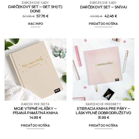
DARČEKOVÉ SADY
DARČEKOVÉ SADY
DARČEKOVÝ SET – GET SH(IT)
DARČEKOVÝ SET – SNÍVAJ
DONE
Pôvodná
Aktuálna
Pôvodná
Aktuálna
67.96
€
57.76
€
49.96
€
42.46
€
cena
cena
cena
cena
bola:
je:
bola:
je:
VIAC INFO
PRIDAŤ DO KOŠÍKA
67.96 €.
57.76 €.
49.96 €.
42.46 €.
DARČEK PRE DIEŤA
DARČEKOVÉ PREDMETY
MOJE VTIPNÉ HLÁŠKY –
STIERACIA KNIHA PRE PÁRY –
PÍSANÁ PAMÄTNÁ KNIHA
LÁSKYPLNÉ DOBRODRUŽSTVO
14.99
€
31.99
€
PRIDAŤ DO KOŠÍKA
PRIDAŤ DO KOŠÍKA