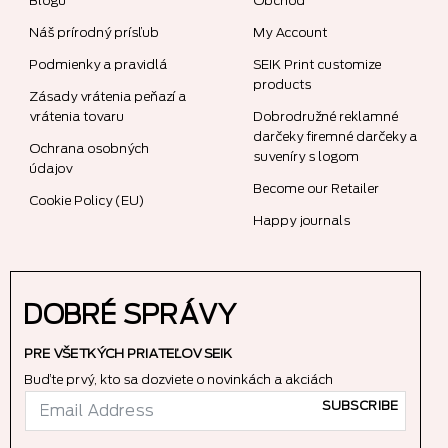
Blogu
Obchod
Náš prírodný prísľub
My Account
Podmienky a pravidlá
SEIK Print customize
products
Zásady vrátenia peňazí a
vrátenia tovaru
Dobrodružné reklamné
darčeky firemné darčeky a
Ochrana osobných
suveníry s logom
údajov
Become our Retailer
Cookie Policy (EU)
Happy journals
DOBRÉ SPRÁVY
PRE VŠETKÝCH PRIATEĽOV SEIK
Buďte prvý, kto sa dozviete o novinkách a akciách
SUBSCRIBE