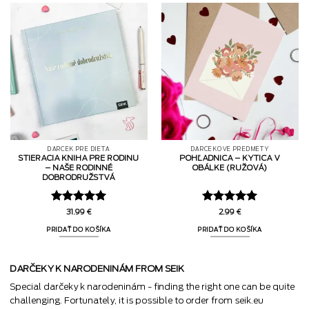
DARČEK PRE DIEŤA
DARČEKOVÉ PREDMETY
STIERACIA KNIHA PRE RODINU
POHĽADNICA – KYTICA V
– NAŠE RODINNÉ
OBÁLKE (RUŽOVÁ)
DOBRODRUŽSTVÁ
Hodnotenie
Hodnotenie
31.99
€
2.99
€
5
z 5
5
z 5
PRIDAŤ DO KOŠÍKA
PRIDAŤ DO KOŠÍKA
DARČEKY K NARODENINÁM FROM SEIK
Special darčeky k narodeninám - finding the right one can be quite
challenging. Fortunately, it is possible to order from seik.eu