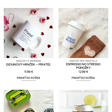
DARČEKY K MENINÁM
DARČEK PRE PRIATEĽA
ESPRESSO NO STRESSO
DIZAJNOVÝ HRNČEK – PRIATEĽ
PONOŽKY
11.99
€
12.99
€
PRIDAŤ DO KOŠÍKA
PRIDAŤ DO KOŠÍKA