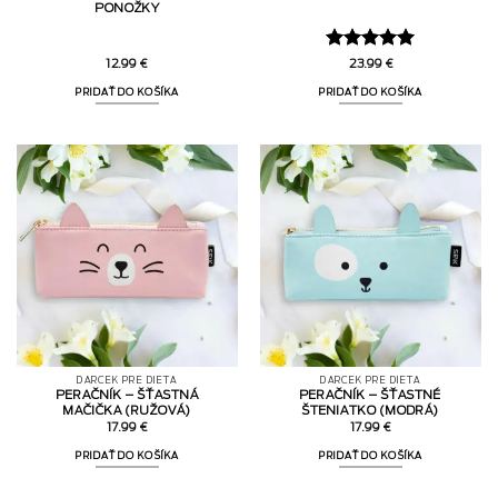
PONOŽKY
Hodnotenie
12.99
€
23.99
€
5
z 5
PRIDAŤ DO KOŠÍKA
PRIDAŤ DO KOŠÍKA
DARČEK PRE DIEŤA
DARČEK PRE DIEŤA
PERAČNÍK – ŠŤASTNÁ
PERAČNÍK – ŠŤASTNÉ
MAČIČKA (RUŽOVÁ)
ŠTENIATKO (MODRÁ)
17.99
€
17.99
€
PRIDAŤ DO KOŠÍKA
PRIDAŤ DO KOŠÍKA