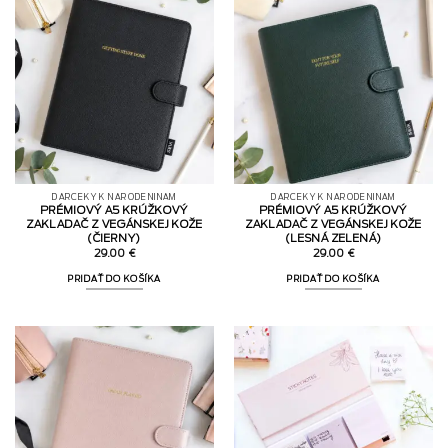
DARČEKY K NARODENINÁM
DARČEKY K NARODENINÁM
PRÉMIOVÝ A5 KRÚŽKOVÝ
PRÉMIOVÝ A5 KRÚŽKOVÝ
ZAKLADAČ Z VEGÁNSKEJ KOŽE
ZAKLADAČ Z VEGÁNSKEJ KOŽE
(ČIERNY)
(LESNÁ ZELENÁ)
29.00
€
29.00
€
PRIDAŤ DO KOŠÍKA
PRIDAŤ DO KOŠÍKA