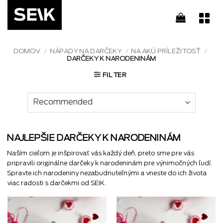
Skip
to
content
DOMOV
/
NÁPADY NA DARČEKY
/
NA AKÚ PRÍLEŽITOSŤ
/
DARČEKY K NARODENINÁM
FILTER
NAJLEPŠIE DARČEKY K NARODENINÁM
Naším cieľom je inšpirovať vás každý deň, preto sme pre vás
pripravili originálne darčeky k narodeninám pre výnimočných ľudí.
Spravte ich narodeniny nezabudnuteľnými a vneste do ich života
viac radosti s darčekmi od SEIK.