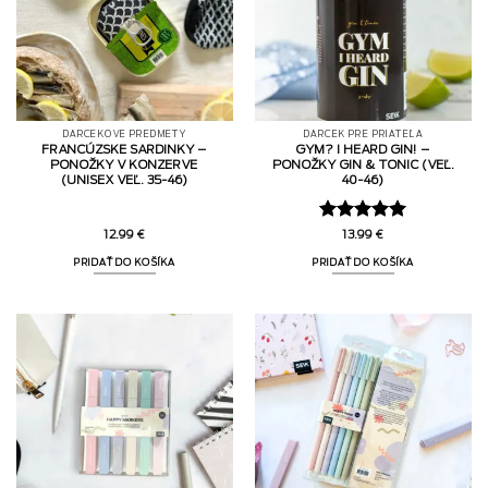
DARČEKOVÉ PREDMETY
DARČEK PRE PRIATEĽA
FRANCÚZSKE SARDINKY –
GYM? I HEARD GIN! –
PONOŽKY V KONZERVE
PONOŽKY GIN & TONIC (VEĽ.
(UNISEX VEĽ. 35-46)
40-46)
Hodnotenie
12.99
€
13.99
€
5
z 5
PRIDAŤ DO KOŠÍKA
PRIDAŤ DO KOŠÍKA