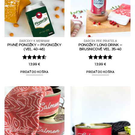
DARČEKY K MENINÁM
DARČEK PRE PRIATEĽA
PIVNÉ PONOŽKY – PIVONOŽKY
PONOŽKY LONG DRINK –
(VEĽ. 40-46)
BRUSNICOVÉ VEĽ. 35-40
Hodnotenie
Hodnotenie
13.99
€
13.99
€
4.5
z 5
5
z 5
PRIDAŤ DO KOŠÍKA
PRIDAŤ DO KOŠÍKA