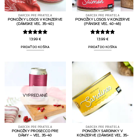
DARČEK PRE PRIATEĽA
DARČEK PRE PRIATEĽA
PONOŽKY LOSOS V KONZERVE
PONOŽKY LOSOS V KONZERVE
(DÁMSKE VEĽ. 35-40)
(PÁNSKE VEĽ. 40-46)
Hodnotenie
Hodnotenie
13.99
€
13.99
€
5
z 5
4.75
z 5
PRIDAŤ DO KOŠÍKA
PRIDAŤ DO KOŠÍKA
VYPREDANÉ
DARČEK PRE PRIATEĽA
DARČEK PRE PRIATEĽA
PONOŽKY PROSECCO PRE
PONOŽKY SARDINKY V
DÁMY – VEĽ. 35-40
KONZERVE (DÁMSKE VEĽ. 35-