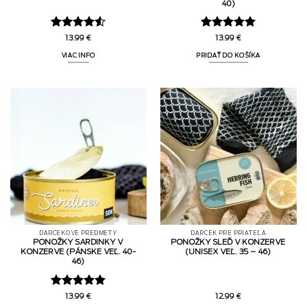
40)
Hodnotenie
Hodnotenie
13.99
€
13.99
€
4.5
z 5
5
z 5
VIAC INFO
PRIDAŤ DO KOŠÍKA
DARČEKOVÉ PREDMETY
DARČEK PRE PRIATEĽA
PONOŽKY SARDINKY V
PONOŽKY SLEĎ V KONZERVE
KONZERVE (PÁNSKE VEĽ. 40-
(UNISEX VEĽ. 35 – 46)
46)
Hodnotenie
13.99
€
12.99
€
5
z 5