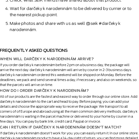
Check, what SEIK friends have shared about that product.
Wait for darčeky k narodeninám to be delivered by currier or to
the nearest pickup point.
Make photos and share with us as well @seik #darčeky k
narodeninám.
FREQUENTLY ASKED QUESTIONS
WHEN WILL DARČEKY K NARODENINÁM ARRIVE?
If you order darčeky k narodeninám before 2 pm on a business day, the package will
arrive the next day. darčeky k narodeninám will arrive by courier in 2-3 business days.
darčeky k narodeninám ordered this weekend will be shipped on Monday. Before the
deadlines, we pack and send several times a day, if necessary, and also on weekends, so
that the parcels will arrive on time.
HOW DO I ORDER DARČEKY K NARODENINÁM?
All of our products are the fastest and easiest way to order through our online store. Add
darčeky k narodeninám to the cart and head to pay. Before paying, you can add your
details and choose the appropriate way to receive the package. We transport to all
corners of of Europe and abroad using all the main common delivery methods. darčeky k
narodeninám is waiting in the parcel machine or delivered to your home by courier in a
few days. You can pay by bank link, credit card, Paypal or invoice.
CAN I RETURN IF DARČEKY K NARODENINÁM DOESN'T MATCH?
If darčeky k narodeninám doesn't work for you, you can easily return it. In our online store,
darčeky k narodeninám products have a 14-day right of return, you can find more detailed