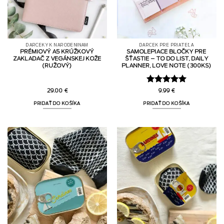
DARČEKY K NARODENINÁM
DARČEK PRE PRIATEĽA
PRÉMIOVÝ A5 KRÚŽKOVÝ
SAMOLEPIACE BLOČKY PRE
ZAKLADAČ Z VEGÁNSKEJ KOŽE
ŠŤASTIE – TO DO LIST, DAILY
(RUŽOVÝ)
PLANNER, LOVE NOTE (300KS)
Hodnotenie
29.00
€
9.99
€
5
z 5
PRIDAŤ DO KOŠÍKA
PRIDAŤ DO KOŠÍKA