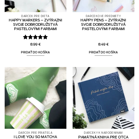
DARČEK PRE DIEŤA
DARČEKOVÉ PREDMETY
HAPPY MARKERS – ZVÝRAZNI
HAPPY PENS – ZVÝRAZNI
SVOJE DOBRODRUŽSTVÁ
SVOJE DOBRODRUŽSTVÁ
PASTELOVÝMI FARBAMI
PASTELOVÝMI FARBAMI
Hodnotenie
8.99
€
8.49
€
4.9
z 5
PRIDAŤ DO KOŠÍKA
PRIDAŤ DO KOŠÍKA
DARČEK PRE PRIATEĽA
DARČEKY K NARODENINÁM
I LOVE YOU SO MATCHA
PAMÄTNÁ KNIHA PRE OTCA