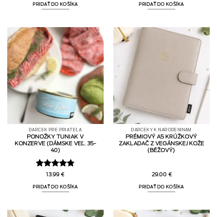
PRIDAŤ DO KOŠÍKA
PRIDAŤ DO KOŠÍKA
DARČEK PRE PRIATEĽA
DARČEKY K NARODENINÁM
PONOŽKY TUNIAK V
PRÉMIOVÝ A5 KRÚŽKOVÝ
KONZERVE (DÁMSKE VEĽ. 35-
ZAKLADAČ Z VEGÁNSKEJ KOŽE
40)
(BÉŽOVÝ)
Hodnotenie
13.99
€
29.00
€
4.75
z 5
PRIDAŤ DO KOŠÍKA
PRIDAŤ DO KOŠÍKA