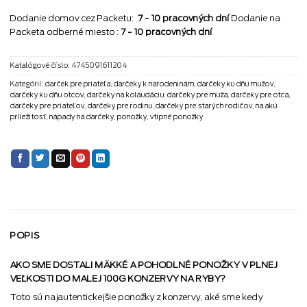
Dodanie domov cez Packetu:
7 - 10 pracovných dní
Dodanie na
Packeta odberné miesto :
7 - 10 pracovných dní
Katalógové číslo:
4745091611204
Kategórií:
darček pre priateľa
,
darčeky k narodeninám
,
darčeky ku dňu mužov
,
darčeky ku dňu otcov
,
darčeky na kolaudáciu
,
darčeky pre muža
,
darčeky pre otca
,
darčeky pre priateľov
,
darčeky pre rodinu
,
darčeky pre starých rodičov
,
na akú
príležitosť
,
nápady na darčeky
,
ponožky
,
vtipné ponožky
POPIS
AKO SME DOSTALI MÄKKÉ A POHODLNÉ PONOŽKY V PLNEJ
VEĽKOSTI DO MALEJ 100G KONZERVY NA RYBY?
Toto sú najautentickejšie ponožky z konzervy, aké sme kedy