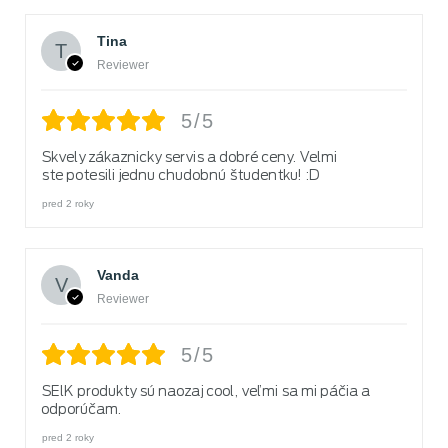
Tina
Reviewer
5/5
Skvely zákaznicky servis a dobré ceny. Velmi
ste potesili jednu chudobnú študentku! :D
pred 2 roky
Vanda
Reviewer
5/5
SElK produkty sú naozaj cool, veľmi sa mi páčia a
odporúčam.
pred 2 roky