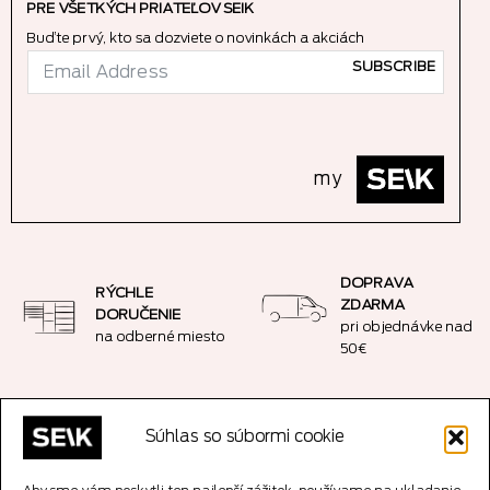
PRE VŠETKÝCH PRIATEĽOV SEIK
Buďte prvý, kto sa dozviete o novinkách a akciách
SUBSCRIBE
my
DOPRAVA
RÝCHLE
ZDARMA
DORUČENIE
pri objednávke nad
na odberné miesto
50€
JEDNODUCHÉ
BEZPEČNÝ NÁKUP
Súhlas so súbormi cookie
VRÁTENIE
SSL šifrované
14-dňová garancia
spojenie