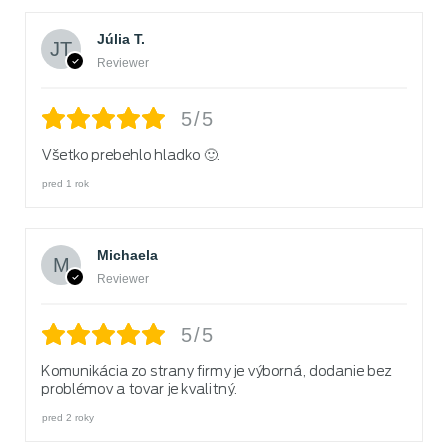
Júlia T.
Reviewer
5/5
Všetko prebehlo hladko 🙂.
pred 1 rok
Michaela
Reviewer
5/5
Komunikácia zo strany firmy je výborná, dodanie bez
problémov a tovar je kvalitný.
pred 2 roky