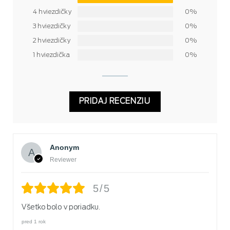
4 hviezdičky
0%
3 hviezdičky
0%
2 hviezdičky
0%
1 hviezdička
0%
PRIDAJ RECENZIU
Anonym
Reviewer
5/5
Všetko bolo v poriadku.
pred 1 rok