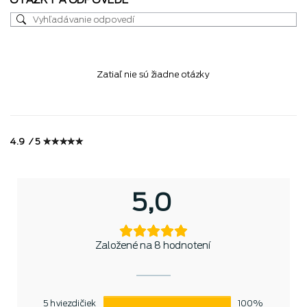
OTÁZKY A ODPOVEDE
Zatiaľ nie sú žiadne otázky
4.9 / 5 ✮✮✮✮✮
5,0
Založené na 8 hodnotení
5 hviezdičiek
100%