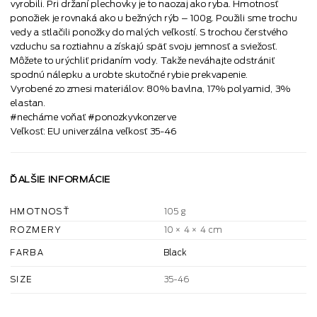
vyrobili. Pri držaní plechovky je to naozaj ako ryba. Hmotnosť
ponožiek je rovnaká ako u bežných rýb – 100g. Použili sme trochu
vedy a stlačili ponožky do malých veľkostí. S trochou čerstvého
vzduchu sa roztiahnu a získajú späť svoju jemnosť a sviežosť.
Môžete to urýchliť pridaním vody. Takže neváhajte odstrániť
spodnú nálepku a urobte skutočné rybie prekvapenie.
Vyrobené zo zmesi materiálov: 80% bavlna, 17% polyamid, 3%
elastan.
#necháme voňať #ponozkyvkonzerve
Veľkosť: EU univerzálna veľkosť 35-46
ĎALŠIE INFORMÁCIE
HMOTNOSŤ
105 g
ROZMERY
10 × 4 × 4 cm
Black
FARBA
35-46
SIZE