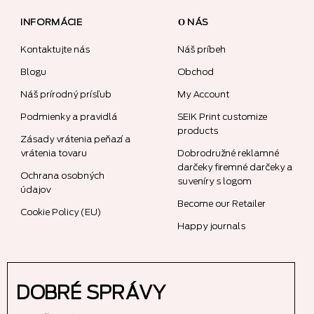
INFORMÁCIE
О NÁS
Kontaktujte nás
Náš príbeh
Blogu
Obchod
Náš prírodný prísľub
My Account
Podmienky a pravidlá
SEIK Print customize
products
Zásady vrátenia peňazí a
vrátenia tovaru
Dobrodružné reklamné
darčeky firemné darčeky a
Ochrana osobných
suveníry s logom
údajov
Become our Retailer
Cookie Policy (EU)
Happy journals
DOBRÉ SPRÁVY