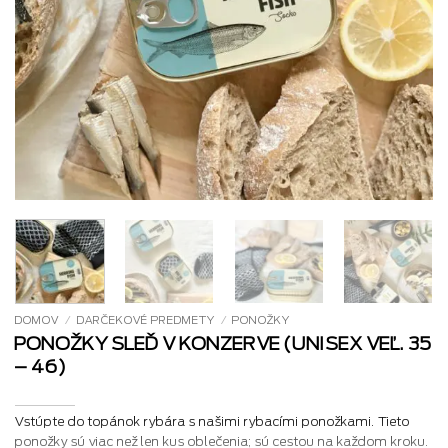
DOMOV
/
DARČEKOVÉ PREDMETY
/
PONOŽKY
PONOŽKY SLEĎ V KONZERVE (UNISEX VEĽ. 35
– 46)
Vstúpte do topánok rybára s našimi rybacími ponožkami. Tieto
ponožky sú viac než len kus oblečenia; sú cestou na každom kroku.