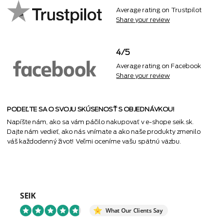
Average rating on Trustpilot
Share your review
4/5
Average rating on Facebook
Share your review
PODEĽTE SA O SVOJU SKÚSENOSŤ S OBJEDNÁVKOU!
Napíšte nám, ako sa vám páčilo nakupovať v e-shope seik.sk.
Dajte nám vedieť, ako nás vnímate a ako naše produkty zmenilo
váš každodenný život! Veľmi oceníme vašu spätnú väzbu.
SEIK
What Our Clients Say