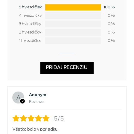
5 hviezdičiek
100%
4 hviezdičky
0%
3 hviezdičky
0%
2 hviezdičky
0%
1 hviezdička
0%
PRIDAJ RECENZIU
Anonym
Reviewer
5/5
Všetko bolo v poriadku.