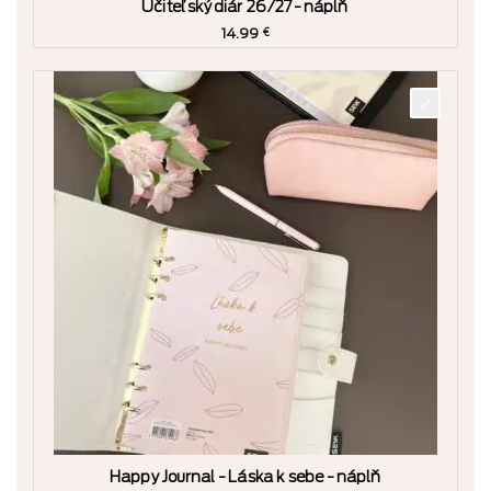
Učiteľský diár 26/27 - náplň
14.99
€
Happy Journal - Láska k sebe - náplň