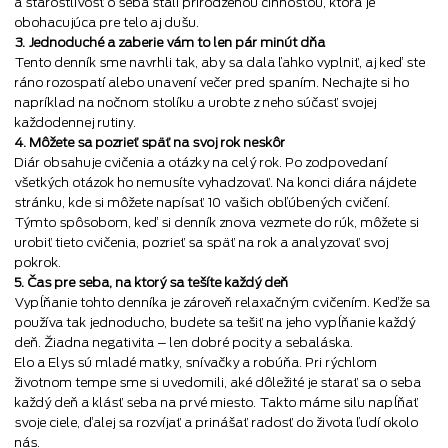
a starostlivosť o seba stali prirodzenou činnosťou, ktorá je
obohacujúca pre telo aj dušu.
3. Jednoduché a zaberie vám to len pár minút dňa
Tento denník sme navrhli tak, aby sa dala ľahko vyplniť, aj keď ste
ráno rozospatí alebo unavení večer pred spaním. Nechajte si ho
napríklad na nočnom stolíku a urobte z neho súčasť svojej
každodennej rutiny.
4. Môžete sa pozrieť späť na svoj rok neskôr
Diár obsahuje cvičenia a otázky na celý rok. Po zodpovedaní
všetkých otázok ho nemusíte vyhadzovať. Na konci diára nájdete
stránku, kde si môžete napísať 10 vašich obľúbených cvičení.
Týmto spôsobom, keď si denník znova vezmete do rúk, môžete si
urobiť tieto cvičenia, pozrieť sa späť na rok a analyzovať svoj
pokrok.
5. Čas pre seba, na ktorý sa tešíte každý deň
Vypĺňanie tohto denníka je zároveň relaxačným cvičením. Keďže sa
používa tak jednoducho, budete sa tešiť na jeho vypĺňanie každý
deň. Žiadna negativita – len dobré pocity a sebaláska.
Elo a Elys sú mladé matky, snívačky a robúňa. Pri rýchlom
životnom tempe sme si uvedomili, aké dôležité je starať sa o seba
každý deň a klásť seba na prvé miesto. Takto máme silu napĺňať
svoje ciele, ďalej sa rozvíjať a prinášať radosť do života ľudí okolo
nás.