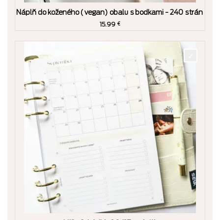
Náplň do koženého (vegan) obalu s bodkami - 240 strán
15.99
€