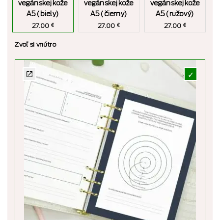
vegánskej kože
vegánskej kože
vegánskej kože
A5 (biely)
A5 (čierny)
A5 (ružový)
27.00
27.00
27.00
€
€
€
Zvoľ si vnútro