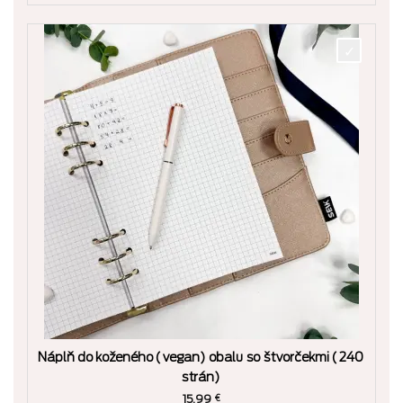
Náplň do koženého (vegan) obalu so štvorčekmi (240
strán)
15.99
€