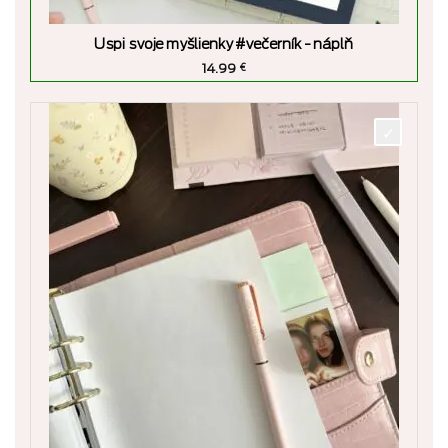
Uspi svoje myšlienky #večerník - náplň
14.99
€