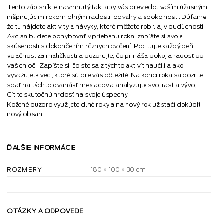
Tento zápisník je navrhnutý tak, aby vás previedol vaším úžasným,
inšpirujúcim rokom plným radosti, odvahy a spokojnosti. Dúfame,
že tu nájdete aktivity a návyky, ktoré môžete robiť aj v budúcnosti.
Ako sa budete pohybovať v priebehu roka, zapíšte si svoje
skúsenosti s dokončením rôznych cvičení. Pociťujte každý deň
vďačnosť za maličkosti a pozorujte, čo prináša pokoj a radosť do
vašich očí. Zapíšte si, čo ste sa z týchto aktivít naučili a ako
vyvažujete veci, ktoré sú pre vás dôležité. Na konci roka sa pozrite
späť na týchto dvanásť mesiacov a analyzujte svoj rast a vývoj.
Cítite skutočnú hrdosť na svoje úspechy!
Kožené puzdro využijete dlhé roky a na nový rok už stačí dokúpiť
nový obsah.
ĎALŠIE INFORMÁCIE
ROZMERY
180 × 100 × 30 cm
OTÁZKY A ODPOVEDE