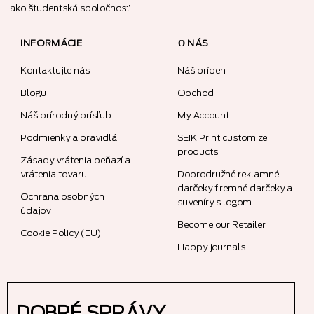
ako študentská spoločnosť.
INFORMÁCIE
О NÁS
Kontaktujte nás
Náš príbeh
Blogu
Obchod
Náš prírodný prísľub
My Account
Podmienky a pravidlá
SEIK Print customize
products
Zásady vrátenia peňazí a
vrátenia tovaru
Dobrodružné reklamné
darčeky firemné darčeky a
Ochrana osobných
suveníry s logom
údajov
Become our Retailer
Cookie Policy (EU)
Happy journals