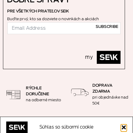
DOBRÉ SPRÁVY
PRE VŠETKÝCH PRIATEĽOV SEIK
Buďte prvý, kto sa dozviete o novinkách a akciách
SUBSCRIBE
my
DOPRAVA
RÝCHLE
ZDARMA
DORUČENIE
pri objednávke nad
na odberné miesto
50€
JEDNODUCHÉ
BEZPEČNÝ NÁKUP
Súhlas so súbormi cookie
VRÁTENIE
SSL šifrované