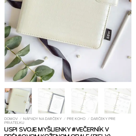
DOMOV
/
NÁPADY NA DARČEKY
/
PRE KOHO
/
DARČEKY PRE
PRIATEĽKU
USPI SVOJE MYŠLIENKY #VEČERNÍK V