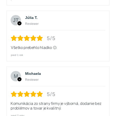
Júlia T.
Reviewer
5/5
Všetko prebehlo hladko 🙂.
pred 1 rok
Michaela
Reviewer
5/5
Komunikácia zo strany firmy je výborná, dodanie bez
problémov a tovar je kvalitný.
pred 2 roky