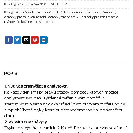
Katalógové číslo:
4744716015298-1-1-1-2
Kategórií:
darčeky k narodeninám
,
darčeky k promócii
,
darčeky na Vianoce
,
darčeky pre milovanú osobu
,
darčeky pre priateľku
,
darčeky pre ženu
,
diáre a
plánovače
,
kožené obaly na diáre
POPIS
1. Núti vás premýšľať a analyzovať
Na každý deň sme pripravili otázky, pomocou ktorých môžete
analyzovať svoj deň. Týždenné cvičenia vám pomôžu v
starostlivosti o seba a vďaka reflektívnym otázkam môžete objaviť
svoje obľúbené zvyky, ktoré budete vedome robiť aj po skončení
diára.
2. Vytvára nové návyky
Zvyknite si vypĺňať denník každý deň. Po roku sa pre vás vďačnosť