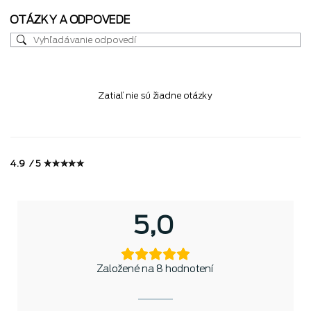
OTÁZKY A ODPOVEDE
Zatiaľ nie sú žiadne otázky
4.9 / 5 ✮✮✮✮✮
5,0
Založené na 8 hodnotení