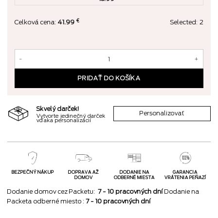
€
Celková cena:
41.99
Selected:
2
množstvo Uspi svoje myšlienky #večerník v prémiovom koženom obale (
PRIDAŤ DO KOŠÍKA
Skvelý darček!
Personalizovať
Vytvorte jedinečný darček
vďaka personalizácií
BEZPEČNÝ NÁKUP
DOPRAVA AŽ
DODANIE NA
GARANCIA
DOMOV
ODBERNÉ MIESTA
VRÁTENIA PEŇAZÍ
Dodanie domov cez Packetu:
7 - 10 pracovných dní
Dodanie na
Packeta odberné miesto :
7 - 10 pracovných dní