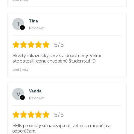
Tina
Reviewer
5/5
Skvely zákaznicky servis a dobré ceny. Velmi
ste potesili jednu chudobnú študentku! :D
pred 2 roky
Vanda
Reviewer
5/5
SElK produkty sú naozaj cool, veľmi sa mi páčia a
odporúčam.